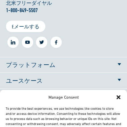
北米フリーダイヤル
1-800-849-5507
Eメールする
プラットフォーム
ユースケース
新着情報
Manage Consent
To provide the best experiences, we use technologies like cookies to store
当社について
and/or access device information. Consenting to these technologies will allow
us to process data such as browsing behavior or unique IDs on this site. Not
consenting or withdrawing consent, may adversely affect certain features and